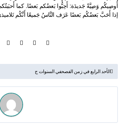
أُوصِيكُم وَصِيَّةً جَديدَة: أَحِبُّوا بَعضُكم بَعضًا. كما أَحبَبتُكم، 
إذا أَحَبَّ بَعضُكُم بَعضًا عَرَف النَّاسُ جَميعًا أَنَّكُم تَلاميذ
ت
الأحد الرابع في زمن الفصحفي السنوات ج
ص
فّ
ح
ا
ل