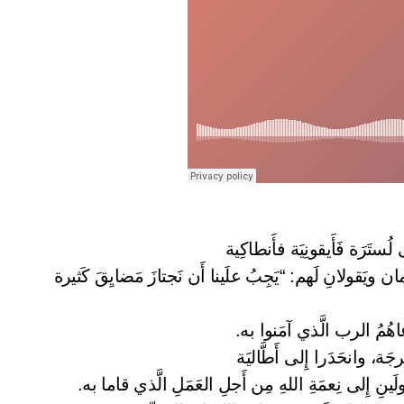
 لُستَرَة فَأَيقونِيَة فأَنطاكِية
ِيمان ويَقولانِ لَهم: “يَجِبُ علَينا أَن نَجتازَ مَضايِقَ كَثيرة
اهُمُ الرب الَّذي آمَنوا به.
رجَة، وانحَدَرا إِلى أَطَّاليَة
ولَينِ إِلى نِعمَةِ اللهِ مِن أَجلِ العَمَلِ الَّذي قاما به.