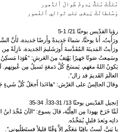
مُلكُكَ مُلكٌ يَدومُ طَوالَ ٱلدُّهور
وَسُلطانُكَ يَبقى عَلى تَوالي ٱلعُصور
رؤيا القدّيس يوحنّا 21/ 1-5
ورَأَيتُ، أَنا يوحنَّا، سَماءً جَديدةً وأَرضًا جَديدة، لأَنَّ السّ
ورَأَيتُ المَدينَةَ المُقَدَّسةَ أُورَشَليمَ الجَديدة، نازِلَةً مِن عِن
وسَمِعتُ صَوتًا جَهيرًا يَهْتِفُ مِنَ العَرشِ: “هُوَذا مَسكِن
يَكونُ اللهُ معَهم، يَمسَحُ كُلَّ دَمعَةٍ تَسيلُ مِن عُيونِهم. لَمْ 
العالَمَ القَديمَ قد زال”.
وقالَ الجالِسُ على العَرْش: “هاءَنَذا أَجعَلُ كُلَّ شَيءٍ جَدي
إنجيل القدّيس يوحنّا 13/ 31-33أ. 34-35
لَمَّا خَرَجَ يهوذا مِن العِلِّيَّة، قالَ يسوع: “الآنَ مُجِّدَ ابنُ
ذاتِه وبَعدَ قليلٍ يُمَجِّدُه.
يا بَنِيَّ، لَستُ باقِيًا مَعَكُم إِلاَّ وَقْتًا قليلاً فستَطلُبوني”.