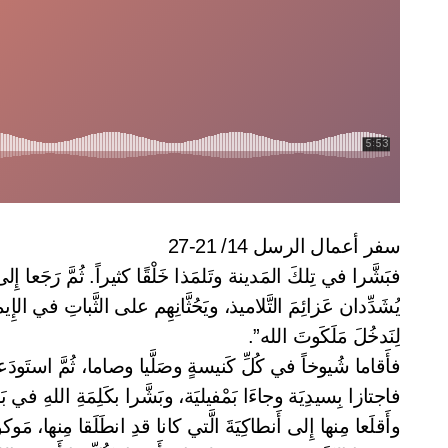
سفر أعمال الرسل 14/ 21-27
فبَشَّرا في تِلكَ المَدينة وتَلمَذا خَلْقًا كثيراً. ثُمَّ رَجَعا إِلى
يُشَدِّدان عَزائِمَ التَّلاميذ، ويَحُثَّانِهِم على الثَّباتِ في الإ
لِنَدخُلَ مَلَكَوتَ الله”.
فأَقاما شُيوخاً في كُلِّ كَنيسةٍ وصَلَّيا وصاما، ثُمَّ استَودَع
فاجتازا بِسيدِيَة وجاءَا بَمْفيليَة، وبَشَّرا بكَلِمَةِ اللهِ في بَ
وأَقلَعا مِنها إِلى أَنطاكِيَةَ الَّتي كانا قدِ انطَلَقا مِنها، مَوك