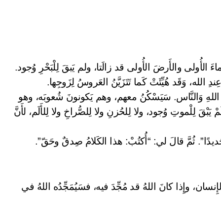
َماءَ الأُولى والأَرضَ الأُولى قد زالَتا، ولم يَبقَ لِلْبَحْرِ وُجود.
دِ الله، وَقَد هُيِّئَتْ كَما تَتَزَيَّنُ العَروسُ لِزَوجِها.
ُ اللهِ وَالنَّاس. سَيَسْكُنُ معهم، وهم يَكونونَ شُعوبَه، وهو
يَبْقَ لِلْموتِ وُجود، ولا لِلحُزنِ ولا لِلصُّراخِ ولا لِلأَلَم، لأَنَّ
دًا”. ثُمَّ قالَ لي: “أُكتُبْ: هذا الكَلامُ صِدقٌ وحَقّ”.
 الإِنسان، وإِذا كانَ اللهُ قد مُجِّدَ فيه، فسَيُمَجِّدُه اللهُ في