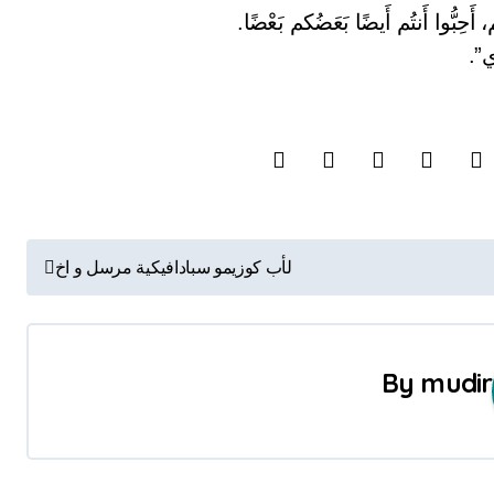
أَحِبُّوا أَنتُم أَيضًا بَعَضُكم بَعْضًا.
ي”.
لأب كوزيمو سبادافيكية مرسل و اخ
By
mudir