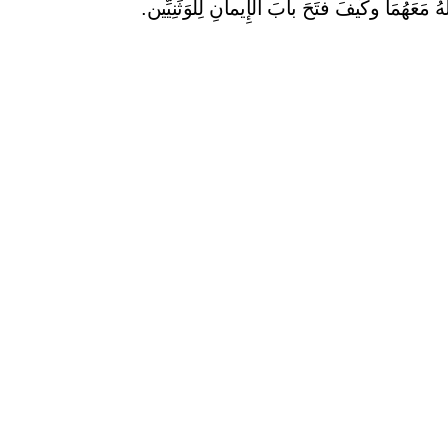
عَهُمَا وكَيفَ فتَحَ بابَ الإِيمانِ لِلوَثَنِيِّين.