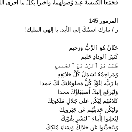
فجَمَعا الكَنيسةَ عِندَ وُصولِهما، وأَخبرا بِكُلِّ ما أَجرى اللهُ مَ
المزمور 145
ر / تبارك اسمُكَ إلى الأبد، يا إلهي المليك!
حَنّانٌ هُوَ ٱلرَّبُّ وَرَحيم
كَثيرُ ٱلوَدادِ حَليم
طَيِّبٌ هُوَ ٱلرَّبُّ مَعَ ٱلجَميعِ
وَمَراحِمُهُ تَشمَلُ كُلَّ خلائِقِهِ
يا رَبُّ، لِتُؤَدِّ كُلُّ مَخلوقاتِكَ لَكَ حَمدا
وَليَرفَع إِلَيكَ أَصفِيَاؤُكَ مَجدا
كَلامُهُم لِيَكُن عَلى جَلالِ مَلكوتِكَ
وَليَكُن حَديثُهُم عَن جَبَروتِكَ
لِيُعلِنوا لِأَبناءِ ٱلبَشَرِ بِقُوَّتِكَ
وَيَتَحَدَّثوا عَن جَلالِكَ وَسَناءِ مُلكِكَ