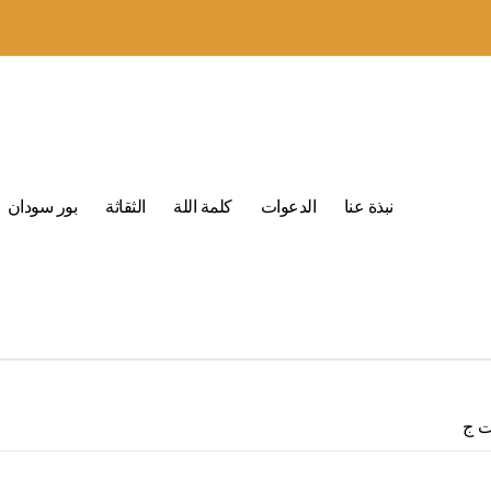
نبذة عنا
الدعوات
كلمة اللة
الثقاثة
بور سودان
ت ج