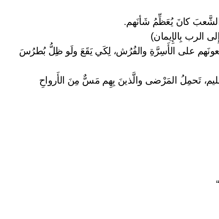
 الشَّعبَ كانَ يُعَظِّمُ شَأنَهم.
 إِلى الرب بِالإِيمان)
عونَهم على الأَسِرَّةِ والفُرُش، لِكَي يَقَعَ ولَو ظِلُّ بُطرُسَ
شَليم، تَحمِلُ المَرْضى والَّذينَ بِهِم مَسٌّ مِنَ الأَرواحِ
“