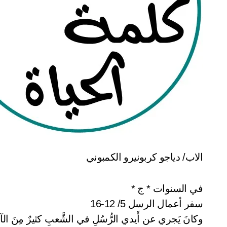
الاب/ دياجو كربونيرو الكمبوني
في السنوات * ج *
سفر أعمال الرسل 5/ 12-16
وكانَ يَجري عن أَيدي الرُّسُلِ في الشَّعبِ كثيرٌ مِنَ الآيا