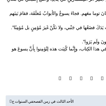
رى، وكانَ توما معَهم. فجاءَ يسوعُ والأبوابُ مُغلَقَة، فقامَ بَينَهم
تِ يَدَكَ فضَعْها في جَنْبي، ولا تكُنْ غَيرَ مُؤمِنٍ بل مُؤمِنًا”.
نَ ولَم يَرَوا”.
هذا الكِتاب، وإِنَّما كُتِبَت هذه لِتُؤمِنوا بِأَنَّ يسوعَ هو
الأحد الثالث في زمن الفصحفي السنوات ج