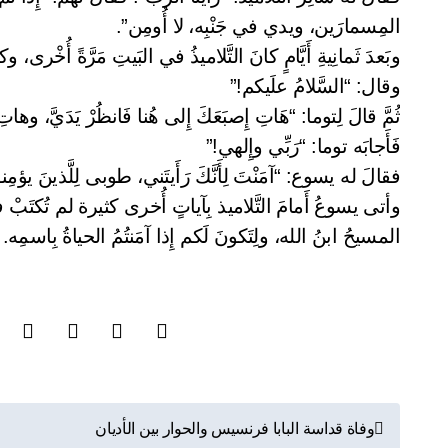
المِسمارَين، ويدي في جَنْبِه، لا أُومِن”.
وبَعدَ ثَمانِيةِ أَيَّامٍ كانَ التَّلاميذُ في البَيتِ مَرَّةً أُخْ
وقال: “السَّلامُ علَيكم!”
ثُمَّ قالَ لِتوما: “هَاتِ إِصبَعَكَ إِلى هُنا فَانظُرْ يَدَيَّ، وها
فَأَجابَه توما: “رَبِّي وإِلهي!”
فقالَ له يسوع: “آمَنْتَ لِأَنَّكَ رَأَيتَني، طوبى لِلَّذينَ يؤمِنو
وأتى يسوعُ أَمامَ التَّلاميذ بِآياتٍ أُخرى كثيرة لم تُكتَبْ في 
المسيحُ ابنُ الله، ولِتَكونَ لَكم إِذا آمَنتُمُ الحياةُ بِاسمِه.
ت
وفاة قداسة البابا فرنسيس والحوار بين الأديان