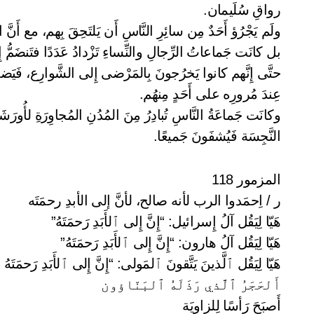
رواقِ سُلَيمان.
ولَم يَجْرُؤ أَحَدٌ مِن سائِرِ النَّاسِ أَن يَلتَحِقَ بِهم، مع أَنَّ
بل كانَت جَماعاتُ الرِّجالِ والنِّساءِ تَزْدادُ عَدَدًا فتَنضَمُّ
حتَّى إِنَّهم كانوا يَخرُجونَ بِالمَرْضى إِلى الشَّوارِع، فَيَض
عِندَ مُرورِه على أَحَدٍ مِنهُم.
وكانَت جَماعَةُ النَّاسِ تُبادِرُ مِنَ المُدُنِ المُجاوِرَةِ لأُورَ
النَّجِسَة فَيُشفَونَ جَميعًا.
المزمور 118
ر / اِحمَدوا الرب لأنه صالح، لأنَّ إلى الأبدِ رحمَتَه
هَيّا لِيَقُل آلُ إِسرائيل: “إِنَّ إِلى ٱلأَبَدِ رَحمَتَهُ”
هَيّا لِيَقُل آلُ هارون: “إِنَّ إِلى ٱلأَبَدِ رَحمَتَهُ”
هَيّا لِيَقُل ٱلَّذينَ يَتَّقونَ ٱلمَولى: “إِنَّ إِلى ٱلأَبَدِ رَحمَتَهُ 
أَلحَجَرُ ٱلَّذي رَذَلَهُ ٱلبَنّاؤون
أَصبَحَ رَأسًا لِلزاوِيَة