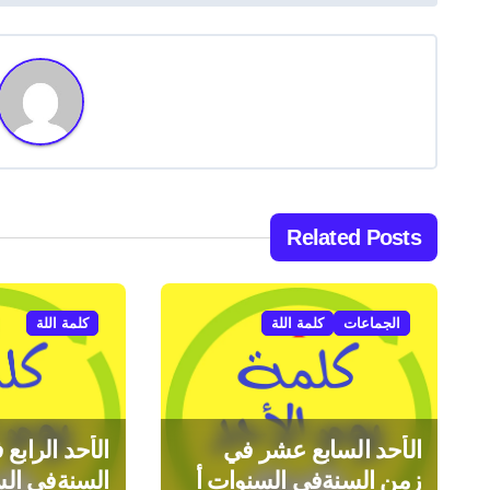
ص
فّ
ح
ا
ل
م
Related Posts
ق
ا
الجماعات
كلمة اللة
كلمة اللة
ل
ا
الأحد السابع عشر في
الأحد الرابع
ت
زمن السنةفي السنوات أ
السنةفي الس