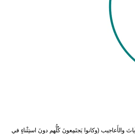
تَ والأَعاجيب (وكانوا يَجتَمِعونَ كُلُّهم دونَ استِثْناءٍ في