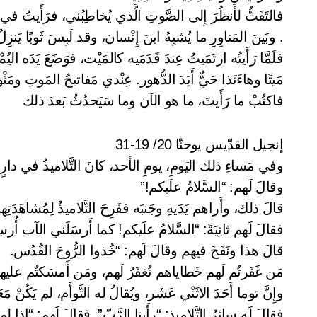
فالتَفَتُّ لأَنظُرَ إِلى الصَّوتِ الَّذي يُخاطِبُني، فرَأَيتُ في
. وبَينَ المَناوِرِ ما يُشبِهُ ابنَ إِنْسان، وقد لَبِسَ ثَوبًا يَنزِل
فلَمَّا رَأَيتُه ارتَمَيتُ عِندَ قَدَمَيه كالمَيْت، فوَضَعَ يَدَه اليُ
مَيتًا وهاءَنَذا حَيٌّ أَبَدَ الدُّهور. عِنْدي مَفاتيحُ المَوتِ وم
فاكتُبْ ما رَأَيتَ، ما هو الآن وما سَيَحدُثُ بَعدَ ذلك
إنجيل القدّيس يوحنّا 20/ 19-31
وفي مَساءِ ذلك اليَومِ، يومِ الأحد، كانَ التَّلاميذُ في دارٍ أُغ
وقالَ لَهم: “السَّلامُ علَيكم!”
قالَ ذلك، وأَراهم يَدَيهِ وجَنبَه ففَرِحَ التَّلاميذُ لِمُشاهَدَتِهم
فقالَ لَهم ثانِيَةً: “السَّلامُ علَيكم! كما أَرسَلَني الآب أُرسِل
قالَ هذا ونَفَخَ فيهم وقالَ لَهم: “خُذوا الرُّوحَ القُدُس.
مَن غَفَرتُم لَهم خَطاياهم تُغفَرُ لَهم، ومَن أَمسَكتُم عليه
وإِنَّ توما أَحَدَ الاثَنْي عَشَر، ويُقالُ له التَّوأَم، لم يَكُنْ
فقالَ لَه سائِرُ التَّلاميذ: “رأَينا الرَّبّ”. فقالَ لَهم: “إِذا 