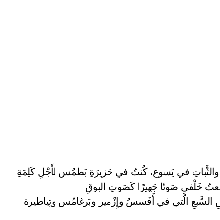
تِ والثَّباتِ في يَسوع، كُنتُ في جَزيرَةِ بَطمُس لأَجْلِ كَلِمَةِ
مِعتُ خَلْفي صَوتًا جَهيرًا كَصَوتِ البوقِ
ِسِ السَّبعِ الَّتي في أَفَسسُ وإِزْمير وبَرغامُس وتِياطيرة