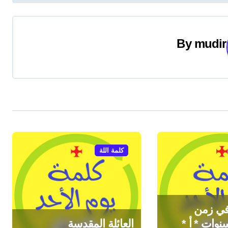
By
mudir
كلمة اللة
 في زمن
نوات * أ *
العائلة المقدسة