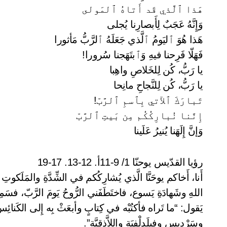
هَذا ٱلَّذي قَد أَتاهُ ٱلمَولى
وَإِنَّهُ عَجَبٌ لِأَبصارِنا يُجلى
هَذا هُوَ ٱليَومُ ٱلَّذي جَعَلَهُ ٱلرَّبُّ مَأثورا
فَهَلّا فَرِحنا فيهِ وَٱبتَهَجنا سُرورا!
يا رَبُّ، كُن لِلخَلاصِ واهِبا
يا رَبُّ، كُن لِلنَّجاحِ مانِحا
تَبارَكَ ٱلآتي بِٱسمِ ٱلرَّبّ!
إِنَّنا نُبارِكُكُم مِن بَيتِ ٱلرَّبّ
وَإنَّ إِلَهَنا يُنيرُ عَلَينا
رؤيا القدّيس يوحنّا 1/ 9-11أ. 12-13. 17-19
أَنا، أَخاكم يوحَنَّا الَّذي يُشارِكُكم في الشِّدَّةِ والمَلَكو
اللهِ وشَهادَةِ يَسوع، فاختَطَفَني الرُّوحُ يَومَ الرَّبّ، فسَ
يَقول: “ما تَراه فأكتُبْه في كِتابٍ وأبعَثْ بِه إِلى الكَنائ
وسَرْديس وفيلَدِلْفِيَة واللاَّذِقِيَّة”.