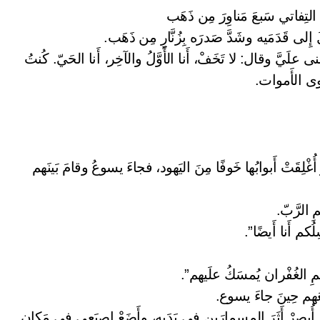
 التِفاتي سَبعَ مَناوِرَ مِن ذَهَب
ُ إِلى قَدَمَيه وشَدَّ صَدرَه بِزُنَّارٍ مِن ذَهَب.
مْنى علَيَّ وقال: لا تَخَفْ، أَنا الأَوَّلُ والآخِر، أَنا الحَيّ. كُنتُ
َثْوى الأَموات.
ْلِقَتْ أَبوابُها خَوفًا مِنَ اليَهود، فجاءَ يسوعُ وقامَ بَينَهم
ِ الرَّبّ.
ُكم أَنا أَيضًا”.
مِ الغُفْران يُمسَكُ علَيهم”.
 مَعَهم حِينَ جاءَ يسوع.
لم أُبصِرْ أَثَرَ المِسمارَينِ في يَدَيهِ، وأَضَعْ إِصبَعي في مَكانِ